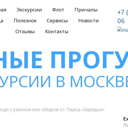
ная
Экскурсии
Флот
Причалы
+7 
06
да
Полезное
Сервисы
Новости
Отзывы
Контакты
НЫЕ ПРОГ
КУРСИИ В МОСКВ
ходе с ужином или обедом от Парка «Зарядье»
Е
П