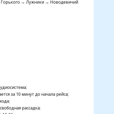
к Горького → Лужники → Новодевичий
аудиосистема;
ется за 10 минут до начала рейса;
хода;
свободная рассадка;