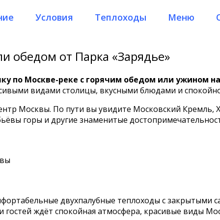
ние
Условия
Теплоходы
Меню
ли обедом от Парка «Зарядье»
у по Москве-реке с горячим обедом или ужином на
асивыми видами столицы, вкусными блюдами и спокойно
нтр Москвы. По пути вы увидите Московский Кремль, Х
ьёвы горы и другие знаменитые достопримечательност
квы
фортабельные двухпалубные теплоходы с закрытыми с
и гостей ждёт спокойная атмосфера, красивые виды Мос