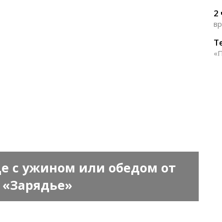
2
вр
Т
«П
де с ужином или обедом от
 «Зарядье»