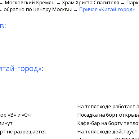
→ Московский Кремль → Храм Христа Спасителя → Пар
 обратно по центру Москвы →
Причал «Китай-город»
в:
итай-город»:
На теплоходе работает 
р «B» и «С»;
Посадка на борт открыва
минут;
Кафе-бар на борту тепло
рт не разрешается;
На теплоходе действует 