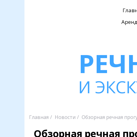
Глав
Арен
РЕЧ
И ЭКС
Главная
Новости
Обзорная речная прог
Обзорная речная п