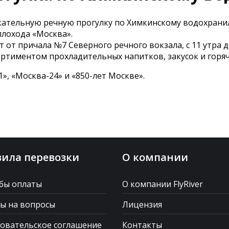
кательную речную прогулку по Химкинскому водохранил
плохода «Москва».
от причала №7 Северного речного вокзала, с 11 утра до
ортиментом прохладительных напитков, закусок и горяч
, «Москва-24» и «850-лет Москве».
ила перевозки
О компании
бы оплаты
О компании FlyRiver
ы на вопросы
Лицензия
овательское соглашение
Контакты