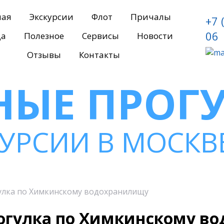
ная
Экскурсии
Флот
Причалы
+7 
06
да
Полезное
Сервисы
Новости
Отзывы
Контакты
НЫЕ ПРОГ
КУРСИИ В МОСКВ
улка по Химкинскому водохранилищу
рогулка по Химкинскому в