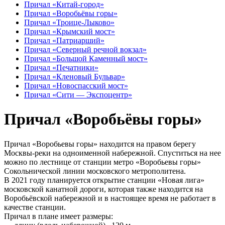
Причал «Китай-город»
Причал «Воробьёвы горы»
Причал «Троице-Лыково»
Причал «Крымский мост»
Причал «Патриарший»
Причал «Северный речной вокзал»
Причал «Большой Каменный мост»
Причал «Печатники»
Причал «Кленовый Бульвар»
Причал «Новоспасский мост»
Причал «Сити — Экспоцентр»
Причал «Воробьёвы горы»
Причал «Воробьевы горы» находится на правом берегу
Москвы-реки на одноименной набережной. Спуститься на нее
можно по лестнице от станции метро «Воробьевы горы»
Сокольнической линии московского метрополитена.
В 2021 году планируется открытие станции «Новая лига»
московской канатной дороги, которая также находится на
Воробьёвской набережной и в настоящее время не работает в
качестве станции.
Причал в плане имеет размеры: