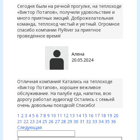
Сегодня были на речной прогулке, на теплоходе
«Виктор Потапов», получили удовольствие и
много приятных эмоций. Доброжелательная
команда, теплоход чистый и уютный. Огромное
спасибо компании FlyRiver за приятное
проведённое время!
Алена
20.05.2024
Отличная компания! Катались на теплоходе
«Виктор Потапов», хорошее вежливое
обслуживание. На палубе еда, напитки, всю
дорогу работал аудиогид! Остались с семьей
очень довольны поездкой! Спасибо!
1
2
3
4
5
6
7
8
9
10
11
12
13
14
15
16
17
18
19
20
21
22
23
24
25
26
27
28
29
30
31
32
33
34
35
36
Следующая