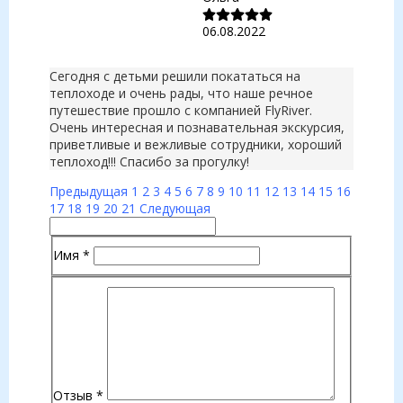
06.08.2022
Сегодня с детьми решили покататься на
теплоходе и очень рады, что наше речное
путешествие прошло с компанией FlyRiver.
Очень интересная и познавательная экскурсия,
приветливые и вежливые сотрудники, хороший
теплоход!!! Спасибо за прогулку!
Предыдущая
1
2
3
4
5
6
7
8
9
10
11
12
13
14
15
16
17
18
19
20
21
Следующая
Имя
*
Отзыв
*