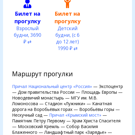
Билет на
Билет на
прогулку
прогулку
Взрослый
Детский
будни, 3690
будни, (с 6
₽ ⇄
до 12 лет)
1990 ₽ ⇄
Маршрут прогулки
Причал Национальный центр «Россия»
— Экспоцентр
— Дом правительства России — Площадь Европы —
Новодевичий монастырь — МГУ им. М.В.
Ломоносова — Стадион «Лужники» — Канатная
дорога на Воробьёвых горах — Воробьёвы горы —
Нескучный сад —
Причал «Крымский мост»
—
Памятник Петру Первому — Храм Христа Спасителя
— Московский Кремль — Собор Василия
Блаженного — Ландшафтный парк «Зарядье» —