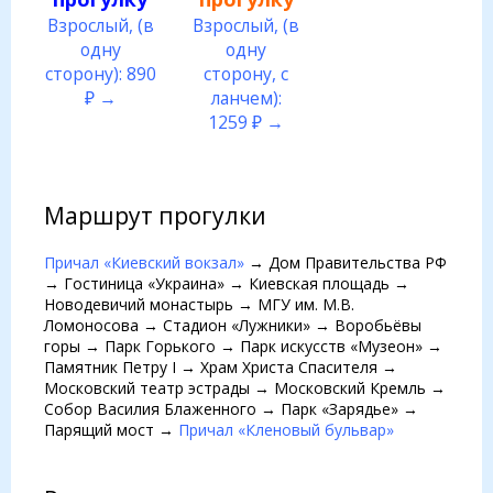
Взрослый, (в
Взрослый, (в
одну
одну
сторону): 890
сторону, с
₽ →
ланчем):
1259 ₽ →
Маршрут прогулки
Причал «Киевский вокзал»
→ Дом Правительства РФ
→ Гостиница «Украина» → Киевская площадь →
Новодевичий монастырь → МГУ им. М.В.
Ломоносова → Стадион «Лужники» → Воробьёвы
горы → Парк Горького → Парк искусств «Музеон» →
Памятник Петру I → Храм Христа Спасителя →
Московский театр эстрады → Московский Кремль →
Собор Василия Блаженного → Парк «Зарядье» →
Парящий мост →
Причал «Кленовый бульвар»