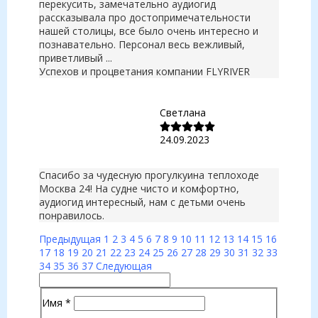
перекусить, замечательно аудиогид
рассказывала про достопримечательности
нашей столицы, все было очень интересно и
познавательно. Персонал весь вежливый,
приветливый ...
Успехов и процветания компании FLYRIVER
Светлана
24.09.2023
Спасибо за чудесную прогулкуина теплоходе
Москва 24! На судне чисто и комфортно,
аудиогид интересный, нам с детьми очень
понравилось.
Предыдущая
1
2
3
4
5
6
7
8
9
10
11
12
13
14
15
16
17
18
19
20
21
22
23
24
25
26
27
28
29
30
31
32
33
34
35
36
37
Следующая
Имя
*