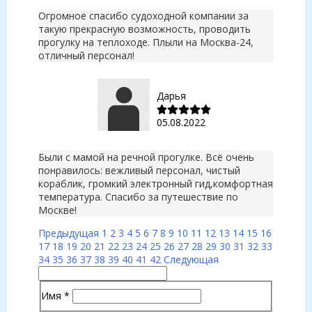
Огромное спасибо судоходной компании за
такую прекрасную возможность, проводить
прогулку на теплоходе. Плыли на Москва-24,
отличный персонал!
Дарья
05.08.2022
Были с мамой на речной прогулке. Всё очень
понравилось: вежливый персонал, чистый
кораблик, громкий электронный гид,комфортная
температура. Спасибо за путешествие по
Москве!
Предыдущая
1
2
3
4
5
6
7
8
9
10
11
12
13
14
15
16
17
18
19
20
21
22
23
24
25
26
27
28
29
30
31
32
33
34
35
36
37
38
39
40
41
42
Следующая
Имя
*