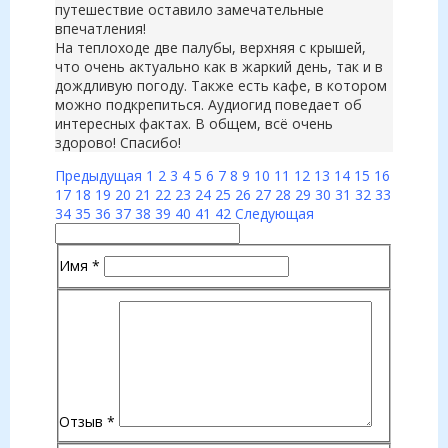
путешествие оставило замечательные
впечатления!
На теплоходе две палубы, верхняя с крышей,
что очень актуально как в жаркий день, так и в
дождливую погоду. Также есть кафе, в котором
можно подкрепиться. Аудиогид поведает об
интересных фактах. В общем, всё очень
здорово! Спасибо!
Предыдущая
1
2
3
4
5
6
7
8
9
10
11
12
13
14
15
16
17
18
19
20
21
22
23
24
25
26
27
28
29
30
31
32
33
34
35
36
37
38
39
40
41
42
Следующая
Имя
*
Отзыв
*